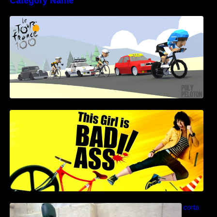
Category Name
Poly Peloton y 8bit Biker
This Girl Is Badass – Escena lucha en bici
Como construir una bicicleta reclinada corta
paso a paso