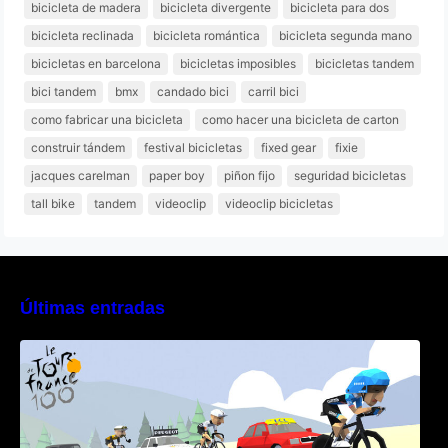
bicicleta de madera
bicicleta divergente
bicicleta para dos
bicicleta reclinada
bicicleta romántica
bicicleta segunda mano
bicicletas en barcelona
bicicletas imposibles
bicicletas tandem
bici tandem
bmx
candado bici
carril bici
como fabricar una bicicleta
como hacer una bicicleta de carton
construir tándem
festival bicicletas
fixed gear
fixie
jacques carelman
paper boy
piñon fijo
seguridad bicicletas
tall bike
tandem
videoclip
videoclip bicicletas
Últimas entradas
Poly Peloton y 8bit Biker