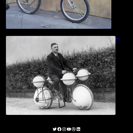
Bicicletas anfibias: Del Cyclomer al Shuttle
Bike Kit
Twitter
Facebook
Instagram
YouTube
Dribbble
LinkedIn