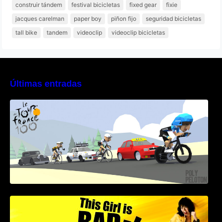
construir tándem
festival bicicletas
fixed gear
fixie
jacques carelman
paper boy
piñon fijo
seguridad bicicletas
tall bike
tandem
videoclip
videoclip bicicletas
Últimas entradas
Poly Peloton y 8bit Biker
This Girl Is Badass – Escena lucha en bici