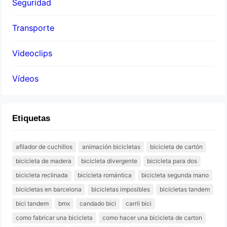
Seguridad
Transporte
Videoclips
Vídeos
Etiquetas
afilador de cuchillos
animación bicicletas
bicicleta de cartón
bicicleta de madera
bicicleta divergente
bicicleta para dos
bicicleta reclinada
bicicleta romántica
bicicleta segunda mano
bicicletas en barcelona
bicicletas imposibles
bicicletas tandem
bici tandem
bmx
candado bici
carril bici
como fabricar una bicicleta
como hacer una bicicleta de carton