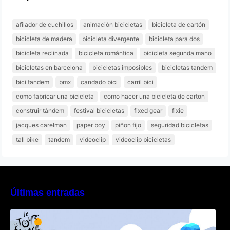
afilador de cuchillos
animación bicicletas
bicicleta de cartón
bicicleta de madera
bicicleta divergente
bicicleta para dos
bicicleta reclinada
bicicleta romántica
bicicleta segunda mano
bicicletas en barcelona
bicicletas imposibles
bicicletas tandem
bici tandem
bmx
candado bici
carril bici
como fabricar una bicicleta
como hacer una bicicleta de carton
construir tándem
festival bicicletas
fixed gear
fixie
jacques carelman
paper boy
piñon fijo
seguridad bicicletas
tall bike
tandem
videoclip
videoclip bicicletas
Últimas entradas
Poly Peloton y 8bit Biker