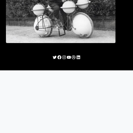
Twitter
Facebook
Instagram
YouTube
Dribbble
LinkedIn