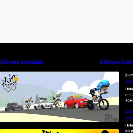
Últimas entradas
Últimos Com
Poly Peloton y 8bit Biker
jos
pas
Hola
en h
adel
una
pas
Hola
los 
This Girl Is Badass – Escena lucha