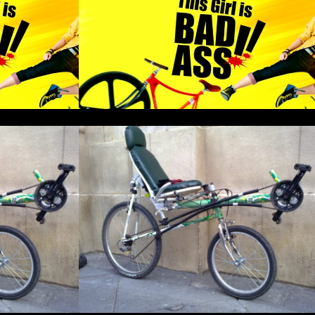
en bici
a bicicleta
Como construir una bicicleta
aso a paso
reclinada corta paso a paso