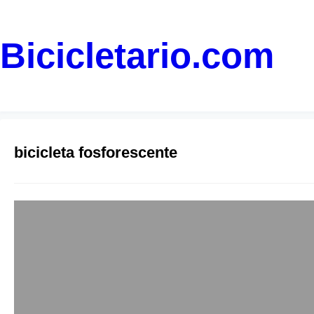
Bicicletario.com
bicicleta fosforescente
Bicicleta Fosfo
unai
14 de agosto 2008
La marca de ropa y 
bicicletas entre la q