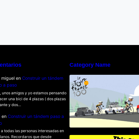
entarios
Category Name
Poly Peloton y 8bi
e miguel
en
Construir un tándem
o a paso
, unos amigos y yo estamos pensando
acer una bici de 4 plazas ( dos plazas
ante y dos…
i
en
Construir un tándem paso a
o
 a todas las personas interesadas en
planos. Recordaros que desde
This Girl Is Bada