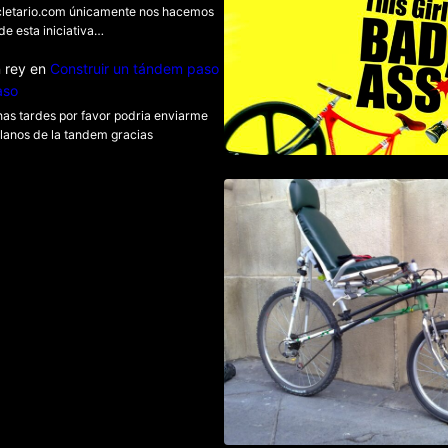
cletario.com únicamente nos hacemos
en bici
de esta iniciativa…
 rey
en
Construir un tándem paso
aso
as tardes por favor podria enviarme
planos de la tandem gracias
Como construir un
reclinada corta p