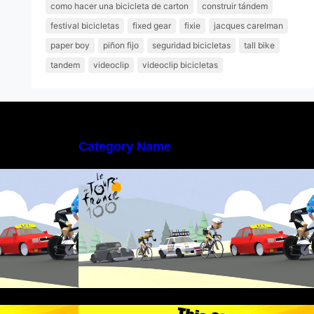
como hacer una bicicleta de carton
construir tándem
festival bicicletas
fixed gear
fixie
jacques carelman
paper boy
piñon fijo
seguridad bicicletas
tall bike
tandem
videoclip
videoclip bicicletas
Category Name
t Biker
Poly Peloton y 8bit Biker
ss – Escena lucha
This Girl Is Badass – Escena lucha