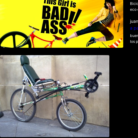
en bici
Bici
eco 
juan
a p
buen
los 
Como construir una bicicleta
reclinada corta paso a paso