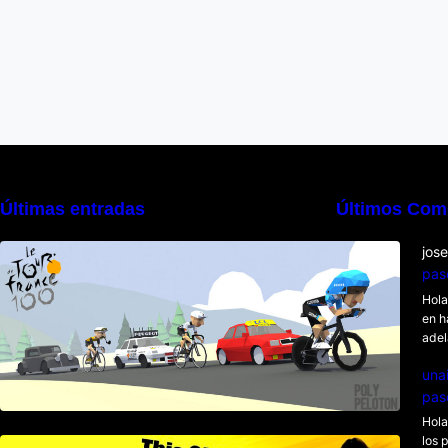
Últimas entradas
Últimos Com
Poly Peloton y 8bit Biker
jos
pas
Hola
en h
adel
una
pas
Hola
los 
This Girl Is Badass – Escena lucha