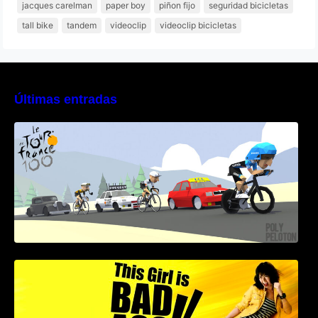
jacques carelman
paper boy
piñon fijo
seguridad bicicletas
tall bike
tandem
videoclip
videoclip bicicletas
Últimas entradas
Poly Peloton y 8bit Biker
This Girl Is Badass – Escena lucha en bici