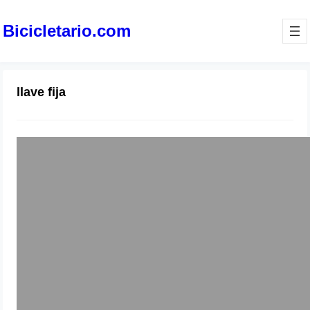
Bicicletario.com
llave fija
Candado U y llave fija para tu
bicicleta!
1 de abril 2010