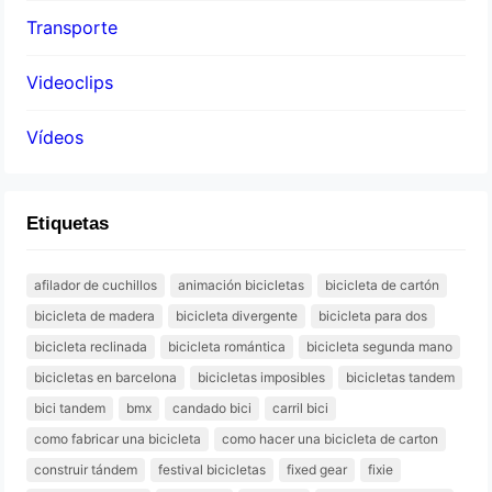
Transporte
Videoclips
Vídeos
Etiquetas
afilador de cuchillos
animación bicicletas
bicicleta de cartón
bicicleta de madera
bicicleta divergente
bicicleta para dos
bicicleta reclinada
bicicleta romántica
bicicleta segunda mano
bicicletas en barcelona
bicicletas imposibles
bicicletas tandem
bici tandem
bmx
candado bici
carril bici
como fabricar una bicicleta
como hacer una bicicleta de carton
construir tándem
festival bicicletas
fixed gear
fixie