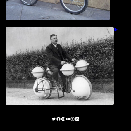
Bicicletas anfibias: Del Cyclomer al Shuttle
Bike Kit
Twitter
Facebook
Instagram
YouTube
Dribbble
LinkedIn