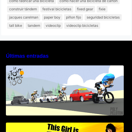
como fabricar una bicicleta
como hacer una bicicleta de carton
construir tándem
festival bicicletas
fixed gear
fixie
jacques carelman
paper boy
piñon fijo
seguridad bicicletas
tall bike
tandem
videoclip
videoclip bicicletas
Últimas entradas
Poly Peloton y 8bit Biker
This Girl Is Badass – Escena lucha en bici