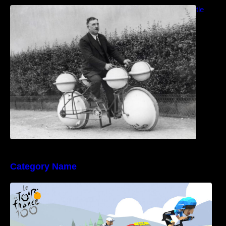
Bicicletas anfibias: Del Cyclomer al Shuttle
Bike Kit
Category Name
Poly Peloton y 8bit Biker