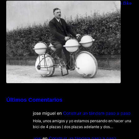
Bicicletas anfibias: Del Cyclomer al Shuttle Bike
Kit
Últimos Comentarios
jose miguel
en
Construir un tándem paso a paso
Hola, unos amigos y yo estamos pensando en hacer una
bici de 4 plazas ( dos plazas adelante y dos…
unai
en
Construir un tándem paso a paso