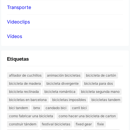
Transporte
Videoclips
Vídeos
Etiquetas
afilador de cuchillos
animación bicicletas
bicicleta de cartón
bicicleta de madera
bicicleta divergente
bicicleta para dos
bicicleta reclinada
bicicleta romántica
bicicleta segunda mano
bicicletas en barcelona
bicicletas imposibles
bicicletas tandem
bici tandem
bmx
candado bici
carril bici
como fabricar una bicicleta
como hacer una bicicleta de carton
construir tándem
festival bicicletas
fixed gear
fixie