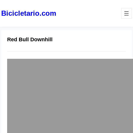
Bicicletario.com
Red Bull Downhill
Red Bull Devotos De Monserrate
2012
24 de mayo 2012