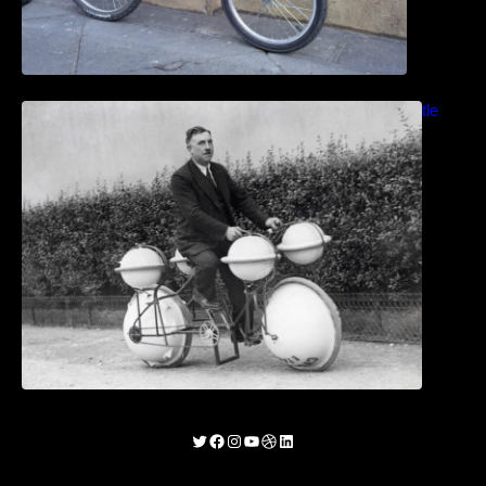
Bicicletas anfibias: Del Cyclomer al Shuttle
Bike Kit
Twitter
Facebook
Instagram
YouTube
Dribbble
LinkedIn