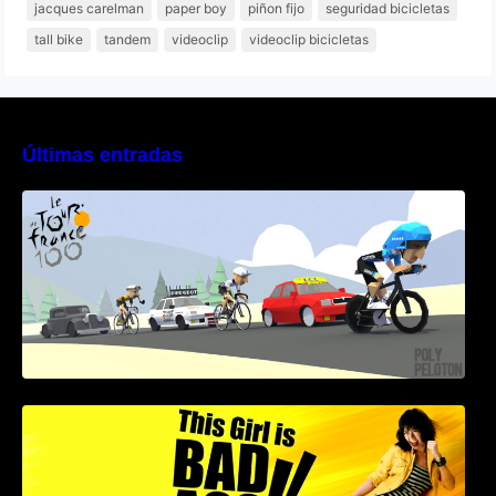
jacques carelman
paper boy
piñon fijo
seguridad bicicletas
tall bike
tandem
videoclip
videoclip bicicletas
Últimas entradas
Poly Peloton y 8bit Biker
This Girl Is Badass – Escena lucha en bici